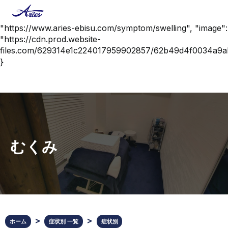
{ "@context": "https://schema.org", "@type":
"MedicalCondition", "name": "むくみ", "url":
"https://www.aries-ebisu.com/symptom/swelling", "image":
"https://cdn.prod.website-
files.com/629314e1c224017959902857/62b49d4f0034a9
}
むくみ
ホーム
症状別 一覧
症状別