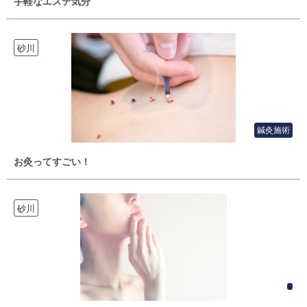
手軽なエステ気分
砂川
鍼灸施術
お灸ってすごい！
砂川