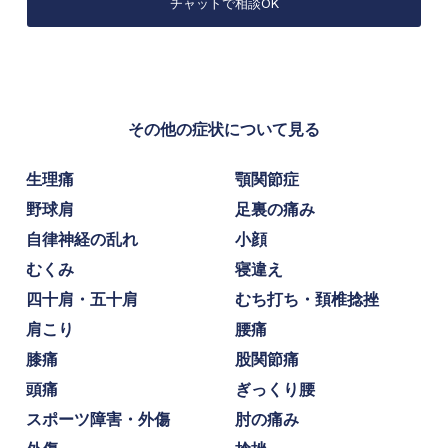
チャットで相談OK
その他の症状について見る
生理痛
顎関節症
野球肩
足裏の痛み
自律神経の乱れ
小顔
むくみ
寝違え
四十肩・五十肩
むち打ち・頚椎捻挫
肩こり
腰痛
膝痛
股関節痛
頭痛
ぎっくり腰
スポーツ障害・外傷
肘の痛み