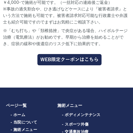
￥4,000-で施術が可能です。（一括対応の連絡後ご返金）
※事故の過失割合や、ひき逃げなどケースにより『被害者請求』と
いう方法で施術も可能です。被害者請求対応可能な行政書士や弁護
士も紹介可能ですのでまずはお気軽にご相談下さい。
※「むち打ち」や「頚椎捻挫」で炎症がある場合、ハイボルテージ
治療（電気療法）がお勧めです。早期から治療を始めることがで
き、症状の緩和や後遺症のリスク低下に効果的です。
WEB限定クーポンはこちら
ページ一覧
施術メニュー
- ホーム
- ボディメンテナンス
- 当院について
- スポーツ外傷
- 施術メニュー
- 交通事故治療