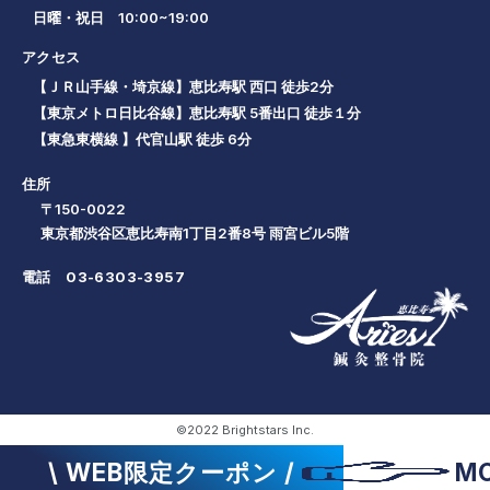
日曜・祝日 10:00~19:00
アクセス
【ＪＲ山手線・埼京線】恵比寿駅 西口 徒歩2分
【東京メトロ日比谷線】恵比寿駅 5番出口 徒歩１分
【東急東横線 】代官山駅 徒歩 6分
住所
〒150-0022
東京都渋谷区恵比寿南1丁目2番8号 雨宮ビル5階
電話
03-6303-3957
©2022 Brightstars Inc.
\ WEB限定クーポン /
M