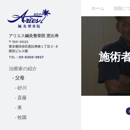
ホーム
当院に
アリエス鍼灸整骨院 恵比寿
〒150-0022
東京都渋谷区恵比寿南１丁目２-８
雨宮ビル５階
施術
TEL：
03-6303-3957
治療家の紹介
- 父母
- 砂川
- 斎藤
- 東
- 牧園