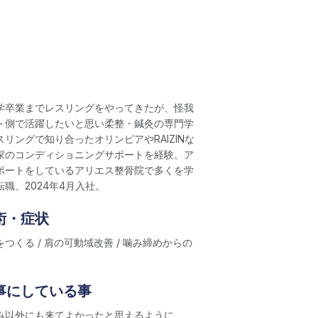
学卒業までレスリングをやってきたが、怪我
ト側で活躍したいと思い柔整・鍼灸の専門学
リングで知り合ったオリンピアやRAIZINな
家のコンディショニングサポートを経験。ア
ポートをしているアリエス整骨院で多くを学
職、2024年4月入社。
術・症状
つくる / 肩の可動域改善 / 噛み締めからの
事にしている事
み以外にも来てよかったと思えるように