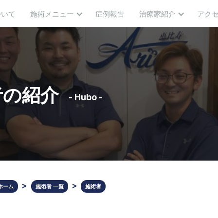
ついて
施術メニュー
症例報告
治療家紹介
アク
者の紹介
- Hubo -
ホーム
施術者 一覧
施術者