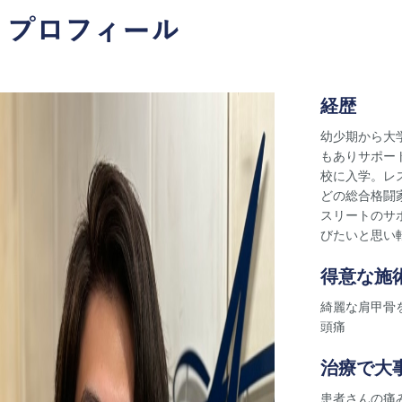
プロフィール
経歴
幼少期から大
もありサポー
校に入学。レス
どの総合格闘
スリートのサ
びたいと思い転
得意な施
綺麗な肩甲骨を
頭痛
治療で大
患者さんの痛