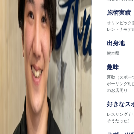
施術実績
オリンピック選
レント / モデ
出身地
熊本県
趣味
運動（スポー
ボーリング対決
のお店周り
好きなス
レスリング /
そうだった）