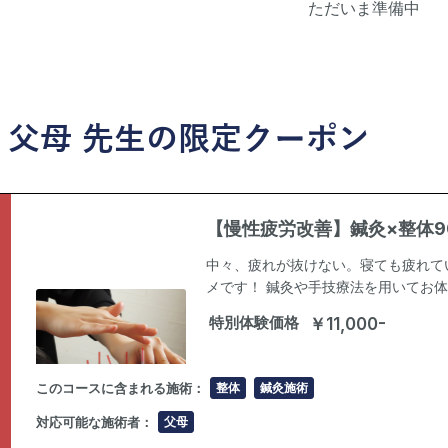
ただいま準備中
父母
先生の限定クーポン
【慢性疲労改善】鍼灸×整体9
中々、疲れが抜けない。寝ても疲れてい
メです！ 鍼灸や手技療法を用いてお
特別体験価格
￥11,000-
このコースに含まれる施術：
整体
鍼灸施術
対応可能な施術者：
父母