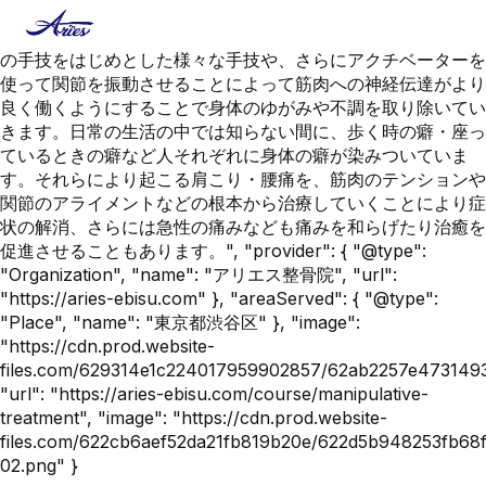
{ "@context": "https://schema.org", "@type": "Service",
"name": "整体", "description": "指圧・揉捏・ストレッチなど
の手技をはじめとした様々な手技や、さらにアクチベーターを
使って関節を振動させることによって筋肉への神経伝達がより
良く働くようにすることで身体のゆがみや不調を取り除いてい
きます。日常の生活の中では知らない間に、歩く時の癖・座っ
ているときの癖など人それぞれに身体の癖が染みついていま
す。それらにより起こる肩こり・腰痛を、筋肉のテンションや
関節のアライメントなどの根本から治療していくことにより症
状の解消、さらには急性の痛みなども痛みを和らげたり治癒を
促進させることもあります。", "provider": { "@type":
"Organization", "name": "アリエス整骨院", "url":
"https://aries-ebisu.com" }, "areaServed": { "@type":
"Place", "name": "東京都渋谷区" }, "image":
"https://cdn.prod.website-
files.com/629314e1c224017959902857/62ab2257e47314
"url": "https://aries-ebisu.com/course/manipulative-
treatment", "image": "https://cdn.prod.website-
files.com/622cb6aef52da21fb819b20e/622d5b948253fb68f8
02.png" }