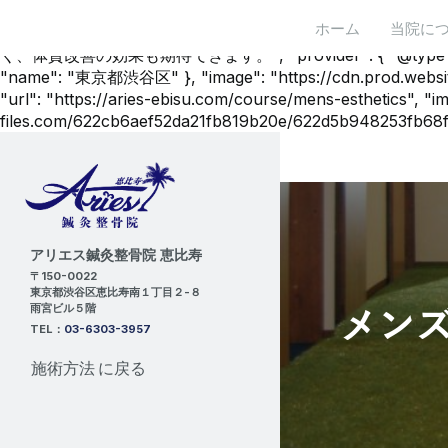
{ "@context": "https://schema.org", "@type
ホーム
当院に
身体の状態を照らし合わせながらベストな施術を行います。効
く、体質改善の効果も期待できます。", "provider": { "@type": "Organi
"name": "東京都渋谷区" }, "image": "https://cdn.prod.websi
"url": "https://aries-ebisu.com/course/mens-esthetics", "i
files.com/622cb6aef52da21fb819b20e/622d5b948253fb68f83
アリエス鍼灸整骨院 恵比寿
〒150-0022
東京都渋谷区恵比寿南１丁目２-８
雨宮ビル５階
メン
TEL：
03-6303-3957
施術方法 に戻る