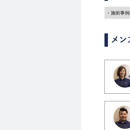
- 施術事
メン