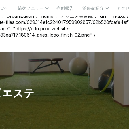
": "Service", "name": "メンズエステ", "descriptio
ついて
施術メニュー
症例報告
治療家紹介
アク
果が見えやすいお顔の施術をはじめ、部分的(二の腕・おなか
zation", "name": "アリエス整骨院", "url": "https://aries-e
te-files.com/629314e1c224017959902857/62b520fcafa4af
mage": "https://cdn.prod.website-
ea7f7_180614_aries_logo_finish-02.png" }
ズエステ