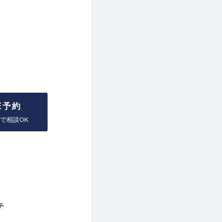
NE予約
で相談OK
テ