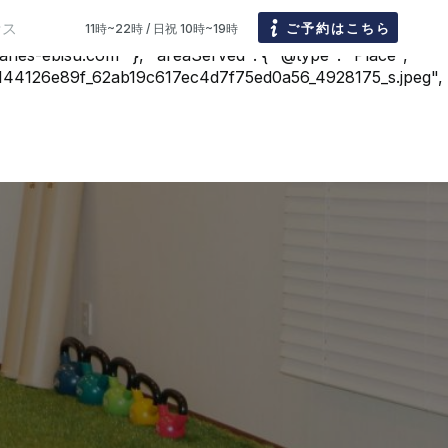
n": "手技をはじめ、オイルマッサージ・カッピング・インディバ等を使用し、ご希望とお
セス
ご予約はこちら
11時~22時 / 日祝 10時~19時
・足など)に施術することも可能です。見た目の効果だけでな
bisu.com" }, "areaServed": { "@type": "Place",
144126e89f_62ab19c617ec4d7f75ed0a56_4928175_s.jpeg",