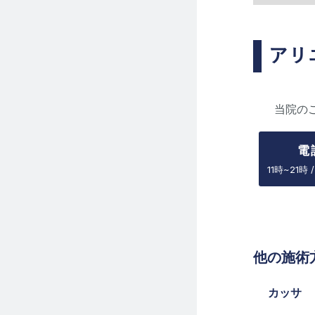
アリ
当院の
電
11時~21時 
他の施術
カッサ