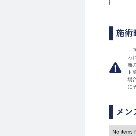
施術
一
わ
痛
ト
場
に
メン
No items 