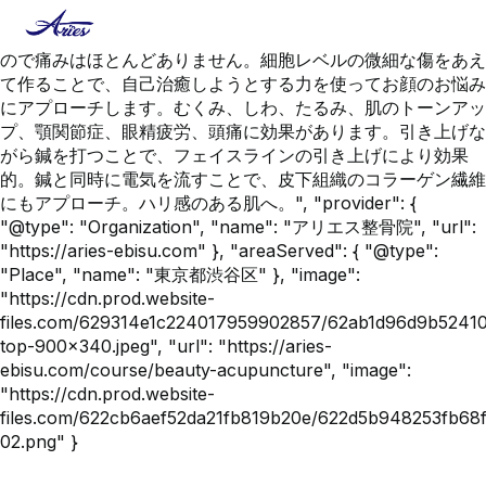
{ "@context": "https://schema.org", "@type": "Service",
"name": "美容鍼", "description": "髪の毛よりも細い鍼を使う
ので痛みはほとんどありません。細胞レベルの微細な傷をあえ
て作ることで、自己治癒しようとする力を使ってお顔のお悩み
にアプローチします。むくみ、しわ、たるみ、肌のトーンアッ
プ、顎関節症、眼精疲労、頭痛に効果があります。引き上げな
がら鍼を打つことで、フェイスラインの引き上げにより効果
的。鍼と同時に電気を流すことで、皮下組織のコラーゲン繊維
にもアプローチ。ハリ感のある肌へ。", "provider": {
"@type": "Organization", "name": "アリエス整骨院", "url":
"https://aries-ebisu.com" }, "areaServed": { "@type":
"Place", "name": "東京都渋谷区" }, "image":
"https://cdn.prod.website-
files.com/629314e1c224017959902857/62ab1d96d9b5241
top-900x340.jpeg", "url": "https://aries-
ebisu.com/course/beauty-acupuncture", "image":
"https://cdn.prod.website-
files.com/622cb6aef52da21fb819b20e/622d5b948253fb68f8
02.png" }