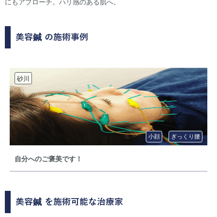
にもアプローチ。ハリ感のある肌へ。
美容鍼
の施術事例
砂川
小顔
ぎっくり腰
自分へのご褒美です！
美容鍼
を施術可能な治療家