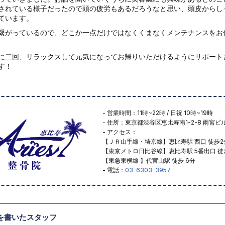
されている様子だったので頭の疲労もあるだろうなと思い、頭皮からし
ています。
繋がっているので、どこか一点だけではなくくまなくメンテナンスをお
に二回、リラックスして元気になってお帰りいただけるようにサポート
す！
- 営業時間：11時~22時 / 日祝 10時~19時
- 住所：東京都渋谷区恵比寿南1-2-8 雨宮ビル
- アクセス：
【ＪＲ山手線・埼京線】恵比寿駅 西口 徒歩2
【東京メトロ日比谷線】恵比寿駅 5番出口 徒
【東急東横線 】代官山駅 徒歩 6分
- 電話：
03-6303-3957
を書いたスタッフ