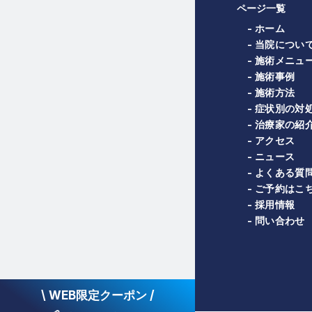
ページ一覧
- ホーム
- 当院につい
- 施術メニュ
- 施術事例
- 施術方法
- 症状別の対
- 治療家の紹
- アクセス
- ニュース
- よくある質
- ご予約はこ
- 採用情報
- 問い合わせ
\ WEB限定クーポン /