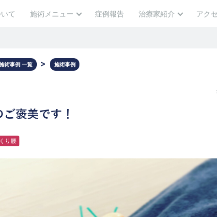
ついて
施術メニュー
症例報告
治療家紹介
アク
施術事例 一覧
施術事例
のご褒美です！
くり腰