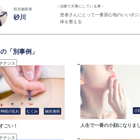
- 治療で大事にしている事 -
担当施術者
患者さんにとって一番居心地のいいポジ
砂川
体を整える
 の「別事例」
テナンス
小
律神経の乱れ
むくみ
鍼灸施術
人生で一番の小顔になりま
すごい！
テナンス