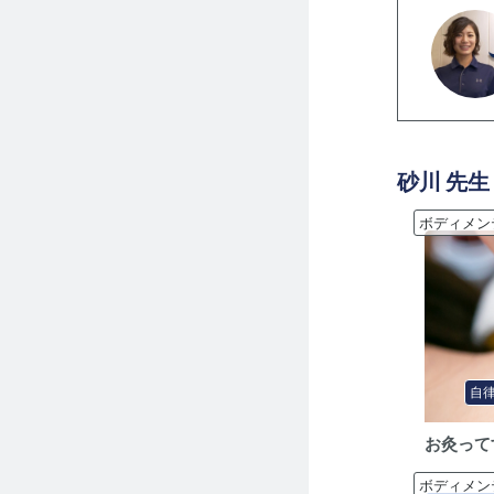
砂川
先生
ボディメン
自
お灸って
ボディメン