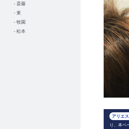
- 斎藤
- 東
- 牧園
- 松本
アリエス
り、本ペ