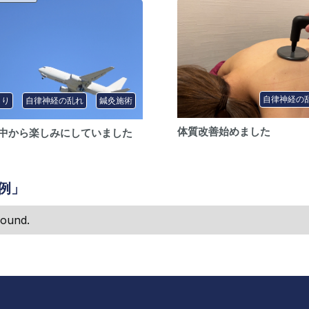
自律神経の
こり
自律神経の乱れ
鍼灸施術
体質改善始めました
中から楽しみにしていました
例」
found.