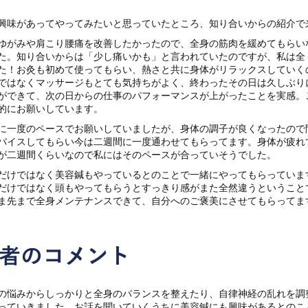
興味があってやってみたいと思っていたところ、知り合いからの紹介で
ゆがみや肩こり腰痛を改善したかったので、全身の筋肉を緩めてもらい
た。知り合いからは「少し痛いかも」と言われていたのですが、私は全
た！お灸も初めて使ってもらい、熱さと共に身体がリラックスしていく
ではなくマッサージもとても気持ちがよく、終わったその日は久しぶり
ができて、次の日からの仕事のパフォーマンスが上がったことを実感。
的にお願いしています。
に一度のペースでお願いしていましたが、身体の調子が良くなったので
バイスしてもらい今は二週間に一度通わせてもらってます。身体が疲れ
が二週間くらいなので私にはそのペースが合っていそうでした。
だけではなく美容鍼もやっているとのことで一緒にやってもらっていま
だけではなく頭もやってもらうとすっきり感がまた全然違うということ
ま先まで全身メンテナンスできて、自分へのご褒美にさせてもらってま
者のコメント
の悩みからしっかりと全身のバランスを整えたり、自律神経の乱れを調
っていきました。お話を聞いていくうちに美容鍼にも興味があるとのこ