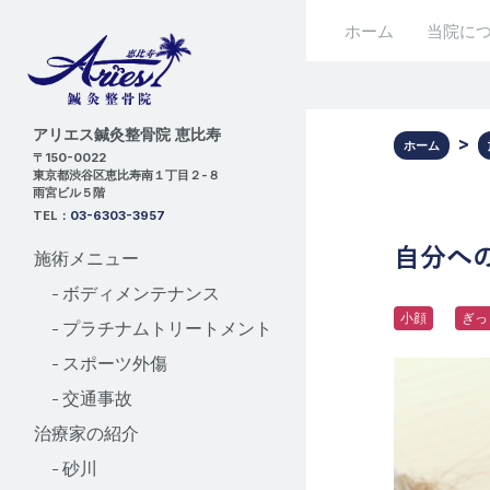
ホーム
当院に
アリエス鍼灸整骨院 恵比寿
ホーム
〒150-0022
東京都渋谷区恵比寿南１丁目２-８
雨宮ビル５階
TEL：
03-6303-3957
自分へ
施術メニュー
- ボディメンテナンス
小顔
ぎっ
- プラチナムトリートメント
- スポーツ外傷
- 交通事故
治療家の紹介
- 砂川