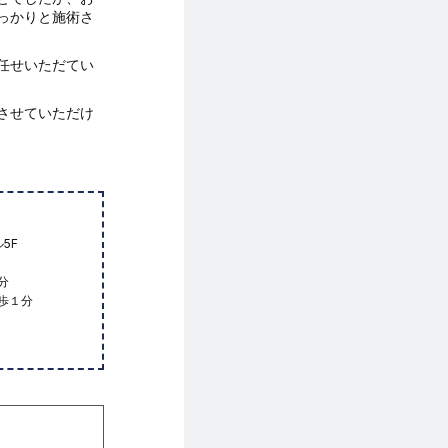
っかりと施術さ
任せいただてい
させていただけ
5F
分
歩１分