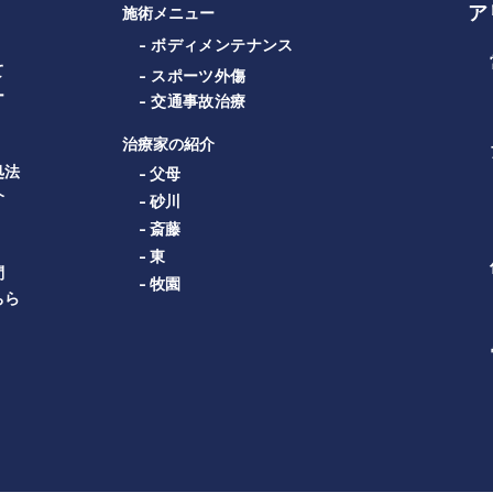
ア
施術メニュー
- ボディメンテナンス
て
- スポーツ外傷
ー
- 交通事故治療
治療家の紹介
処法
- 父母
介
- 砂川
- 斎藤
- 東
問
- 牧園
ちら