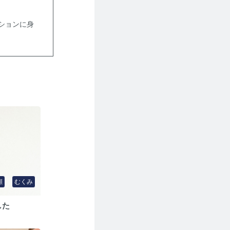
ションに身
顔
むくみ
した