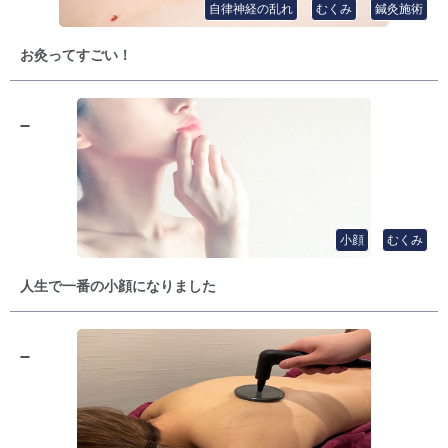
自律神経の乱れ
むくみ
鍼灸施術
お灸ってすごい！
小顔
むくみ
人生で一番の小顔になりました