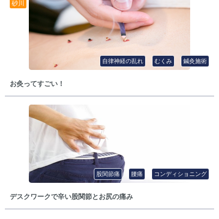
砂川
自律神経の乱れ
むくみ
鍼灸施術
お灸ってすごい！
股関節痛
腰痛
コンディショニング
デスクワークで辛い股関節とお尻の痛み