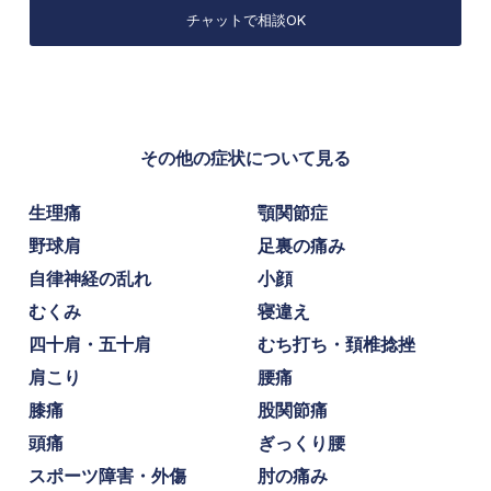
チャットで相談OK
その他の症状について見る
生理痛
顎関節症
野球肩
足裏の痛み
自律神経の乱れ
小顔
むくみ
寝違え
四十肩・五十肩
むち打ち・頚椎捻挫
肩こり
腰痛
膝痛
股関節痛
頭痛
ぎっくり腰
スポーツ障害・外傷
肘の痛み