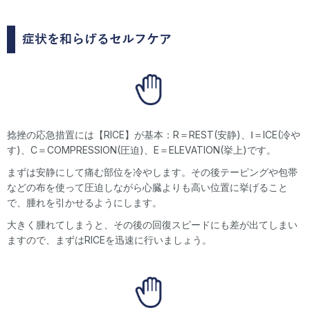
症状を和らげるセルフケア
捻挫の応急措置には【RICE】が基本：R＝REST(安静)、Ⅰ＝ICE(冷や
す)、C＝COMPRESSION(圧迫)、E＝ELEVATION(挙上)です。
まずは安静にして痛む部位を冷やします。その後テーピングや包帯
などの布を使って圧迫しながら心臓よりも高い位置に挙げること
で、腫れを引かせるようにします。
大きく腫れてしまうと、その後の回復スピードにも差が出てしまい
ますので、まずはRICEを迅速に行いましょう。