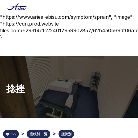
{ "@context": "https://schema.org", "@type":
"MedicalCondition", "name": "捻挫", "url":
"https://www.aries-ebisu.com/symptom/sprain", "image":
"https://cdn.prod.website-
files.com/629314e1c224017959902857/62b4a0b69df06a
}
捻挫
ホーム
症状別 一覧
症状別