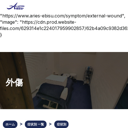
{ "@context": "https://schema.org", "@type":
"MedicalCondition", "name": "外傷", "url":
"https://www.aries-ebisu.com/symptom/external-wound",
"image": "https://cdn.prod.website-
files.com/629314e1c224017959902857/62b4a09c9382d
}
外傷
ホーム
症状別 一覧
症状別