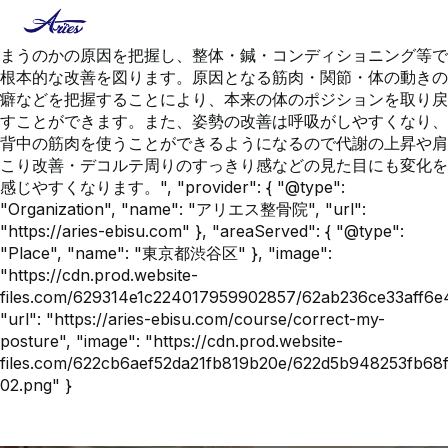
{ "@context": "https://schema.org", "@type": "Service",
"name": "姿勢矯正", "description": "どうして姿勢が歪んでし
まうのかの原因を把握し、整体・鍼・コンディショニング等で
根本的な改善を図ります。原因となる筋肉・関節・体の動きの
癖などを把握することにより、本来の体のポジションを取り戻
すことができます。また、姿勢の改善は呼吸がしやすくなり、
背中の筋肉を使うことができるようになるので代謝の上昇や肩
こり改善・デコルテ周りのすっきり感などの見た目にも変化を
感じやすくなります。", "provider": { "@type":
"Organization", "name": "アリエス整骨院", "url":
"https://aries-ebisu.com" }, "areaServed": { "@type":
"Place", "name": "東京都渋谷区" }, "image":
"https://cdn.prod.website-
files.com/629314e1c224017959902857/62ab236ce33aff
"url": "https://aries-ebisu.com/course/correct-my-
posture", "image": "https://cdn.prod.website-
files.com/622cb6aef52da21fb819b20e/622d5b948253fb68f8
02.png" }