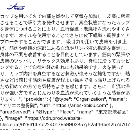
{ "@context": "https://schema.org", "@type": "Service",
"name": "カッピング（吸い玉）", "description": "ガラス製の
カップを用いて火で内部を燃やして空気を加熱し、皮膚に密着
させることで吸引力を発生させます。真空状態になったカップ
を身体につけることにより、血行促進・老廃物を流れやすくさ
せます。オイルを使用することでさらに皮下組織・筋膜までア
プローチすることができます。 吸引力を用いて皮膚を引き上
げ、筋肉や組織の深部にある血流やリンパ液の循環を促進し、
身体の不調を改善することを目的としています。筋肉の緊張や
皮膚のツッパリ、リラックス効果もあり、脊柱に沿ってカッピ
ングすることで自律神経の乱れにも効果的です。火を使った
り、カップ内部を真空するなど刺激が強そうな施術ですが、熱
さなどは感じず筋肉や皮膚が程よい強さで引っ張り上げられる
ため初めての方でも気持ちよさを感じます。さらに、血流の滞
りが強い方ですとじんわりを血流が流れていくような感覚があ
ります。", "provider": { "@type": "Organization", "name":
"アリエス整骨院", "url": "https://aries-ebisu.com" },
"areaServed": { "@type": "Place", "name": "東京都渋谷区"
}, "image": "https://cdn.prod.website-
files.com/629314e1c224017959902857/62ab16be12b7d7