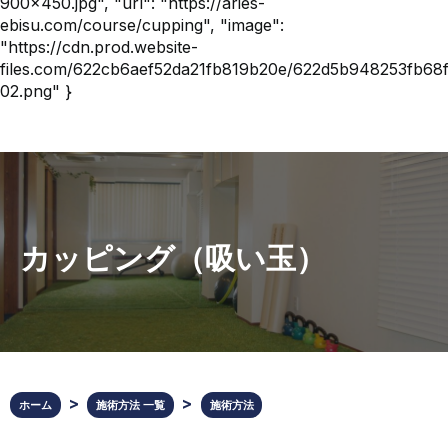
900x450.jpg", "url": "https://aries-
ebisu.com/course/cupping", "image":
"https://cdn.prod.website-
files.com/622cb6aef52da21fb819b20e/622d5b948253fb68f8
02.png" }
カッピング（吸い玉）
ホーム
施術方法 一覧
施術方法