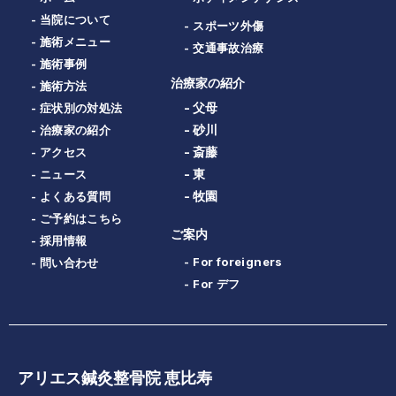
- 当院について
- スポーツ外傷
- 施術メニュー
- 交通事故治療
- 施術事例
治療家の紹介
- 施術方法
- 父母
- 症状別の対処法
- 砂川
- 治療家の紹介
- 斎藤
- アクセス
- 東
- ニュース
- 牧園
- よくある質問
- ご予約はこちら
ご案内
- 採用情報
- For foreigners
- 問い合わせ
- For デフ
アリエス鍼灸整骨院 恵比寿