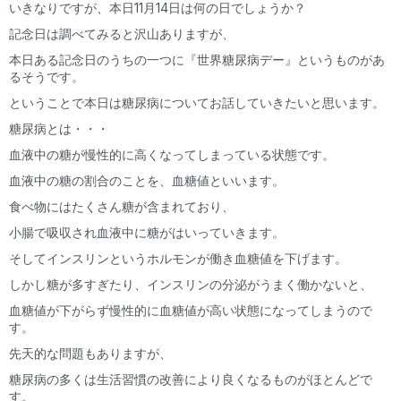
いきなりですが、本日11月14日は何の日でしょうか？
記念日は調べてみると沢山ありますが、
本日ある記念日のうちの一つに『世界糖尿病デー』というものがあ
るそうです。
ということで本日は糖尿病についてお話していきたいと思います。
糖尿病とは・・・
血液中の糖が慢性的に高くなってしまっている状態です。
血液中の糖の割合のことを、血糖値といいます。
食べ物にはたくさん糖が含まれており、
小腸で吸収され血液中に糖がはいっていきます。
そしてインスリンというホルモンが働き血糖値を下げます。
しかし糖が多すぎたり、インスリンの分泌がうまく働かないと、
血糖値が下がらず慢性的に血糖値が高い状態になってしまうので
す。
先天的な問題もありますが、
糖尿病の多くは生活習慣の改善により良くなるものがほとんどで
す。