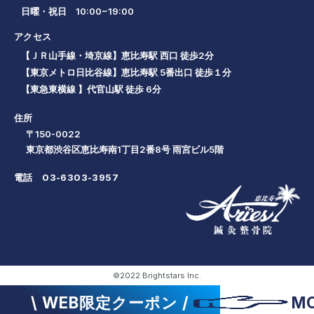
日曜・祝日 10:00~19:00
アクセス
【ＪＲ山手線・埼京線】恵比寿駅 西口 徒歩2分
【東京メトロ日比谷線】恵比寿駅 5番出口 徒歩１分
【東急東横線 】代官山駅 徒歩 6分
住所
〒150-0022
東京都渋谷区恵比寿南1丁目2番8号 雨宮ビル5階
電話
03-6303-3957
©2022 Brightstars Inc.
\ WEB限定クーポン /
M