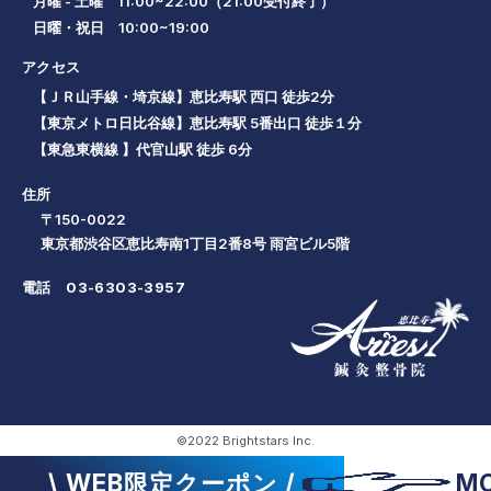
月曜 - 土曜 11:00~22:00（21:00受付終了）
日曜・祝日 10:00~19:00
アクセス
【ＪＲ山手線・埼京線】恵比寿駅 西口 徒歩2分
【東京メトロ日比谷線】恵比寿駅 5番出口 徒歩１分
【東急東横線 】代官山駅 徒歩 6分
住所
〒150-0022
東京都渋谷区恵比寿南1丁目2番8号 雨宮ビル5階
電話
03-6303-3957
©2022 Brightstars Inc.
\ WEB限定クーポン /
M