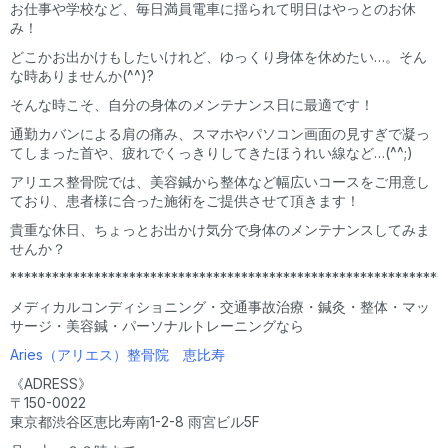
お仕事や学校など、毎日満員電車に揺られて明日はやっとのお休
み！
どこかお出かけもしたいけれど、ゆっくり身体を休めたい…。そん
な時ありませんか(^^)?
そんな時こそ、自分の身体のメンテナンス日に最適です！
通勤カバンによる肩の痛み、スマホやパソコン画面の見すぎで凝っ
てしまった首や、疲れでくっきりしてきたほうれい線など…(^^;)
アリエス整骨院では、美容鍼から整体など幅広いコースをご用意し
ており、患者様に合った施術をご提供させて頂きます！
貴重な休日、ちょっとお出かけ気分で身体のメンテナンスしてみま
せんか？
**************************************************************
メディカルコンディショニング・交通事故治療・鍼灸・整体・マッ
サージ・美容鍼・パーソナルトレーニングなら
Aries（アリエス）整骨院 恵比寿
《ADRESS》
〒150-0022
東京都渋谷区恵比寿南1-2-8 雨宮ビル5F