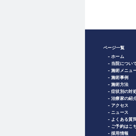
ページ一覧
- ホーム
- 当院につい
- 施術メニュ
- 施術事例
- 施術方法
- 症状別の対
- 治療家の紹
- アクセス
- ニュース
- よくある質
- ご予約はこ
- 採用情報