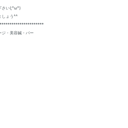
(;^ω^)
しょう^^
**********************
ージ・美容鍼・パー