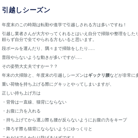
引越しシーズン
年度末のこの時期は転勤や進学で引越しされる方は多いですね！
引越し業者さんが大方やってくれるとはいえ自分で掃除や整理をした
頼らず自分で全てやられる方もいると思います。
段ボールを運んだり、隅々まで掃除をしたり……
普段やらないような動きが多いですが……
その姿勢大丈夫ですかー？？
年末の大掃除と、年度末の引越しシーズンは
ギックリ腰
などが非常に
重い荷物を持ち上げる際にグキッとやってしまいますが、
正しい持ち上げ方は
・背骨は一直線、猫背にならない
・お腹に力を入れる
・持ち上げてから運ぶ際も腰が反らないようにお腹の力をキープ
・降ろす際も猫背にならないようにゆっくりと
これだけでもかなり防げるはずです！