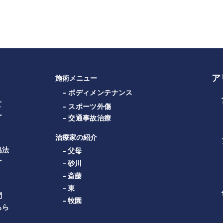
ア
施術メニュー
- ボディメンテナンス
て
- スポーツ外傷
ー
- 交通事故治療
治療家の紹介
処法
- 父母
介
- 砂川
- 斎藤
- 東
問
- 牧園
ちら