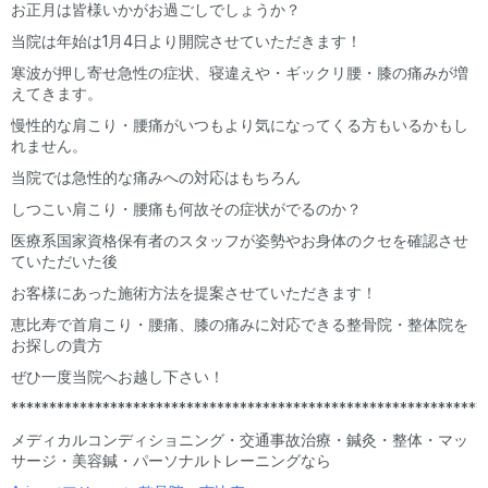
お正月は皆様いかがお過ごしでしょうか？
当院は年始は1月4日より開院させていただきます！
寒波が押し寄せ急性の症状、寝違えや・ギックリ腰・膝の痛みが増
えてきます。
慢性的な肩こり・腰痛がいつもより気になってくる方もいるかもし
れません。
当院では急性的な痛みへの対応はもちろん
しつこい肩こり・腰痛も何故その症状がでるのか？
医療系国家資格保有者のスタッフが姿勢やお身体のクセを確認させ
ていただいた後
お客様にあった施術方法を提案させていただきます！
恵比寿で首肩こり・腰痛、膝の痛みに対応できる整骨院・整体院を
お探しの貴方
ぜひ一度当院へお越し下さい！
**************************************************************
メディカルコンディショニング・交通事故治療・鍼灸・整体・マッ
サージ・美容鍼・パーソナルトレーニングなら