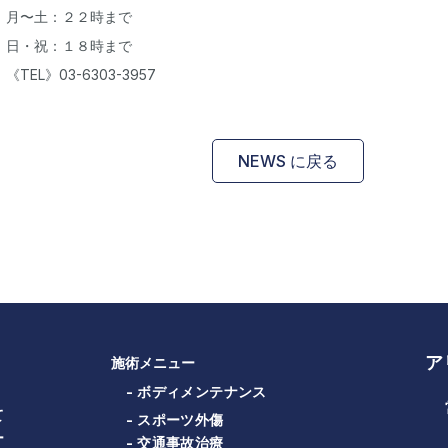
月〜土：２２時まで
日・祝：１８時まで
《TEL》03-6303-3957
NEWS に戻る
ア
施術メニュー
- ボディメンテナンス
て
- スポーツ外傷
ー
- 交通事故治療