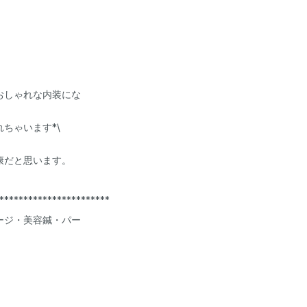
おしゃれな内装にな
ちゃいます*\
康だと思います。
***********************
ージ・美容鍼・パー