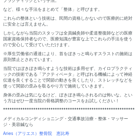
プラクティックという手法。
など、様々な手法をまとめて「整体」と呼びます。
これらの整体という技術は、民間の資格しかないので医療的に絶対
に安全とは言えません。
しかしながら当院のスタッフは全員鍼灸師や柔道整復師などの医療
国家資格保持者なので、医療知識が豊富な上でこれらの手法を使う
ので安心して受けていただけます。
※厚生労働省の通達により、首をぼきっと鳴らすスラストの施術は
原則禁止とされています。
当院ではぼきぼき鳴らすような技術は多用せず、カイロプラクティ
ックの技術である「アクティベータ」と呼ばれる機械によって神経
伝達を良くすることで関節の動きを良くしたり、ストレッチなどを
使って関節の歪みを取るやり方で施術していきます。
身体の歪みは気になるけど、ぼきぼき鳴らされるのは怖いな。とい
う方はぜひ一度当院の骨格調整のコースをお試しください！
**************************************************************
メディカルコンディショニング・交通事故治療・整体・マッサー
ジ・美容鍼なら
Aries（アリエス）整骨院 恵比寿