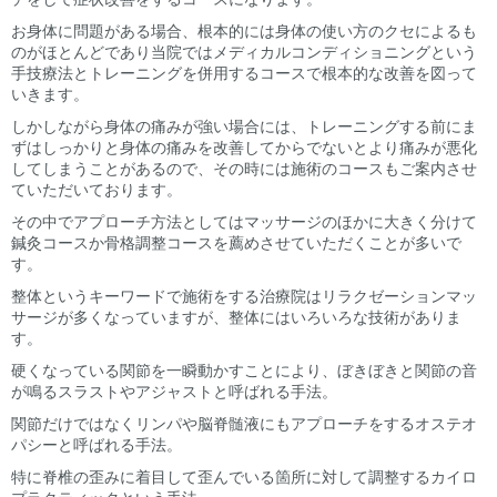
お身体に問題がある場合、根本的には身体の使い方のクセによるも
のがほとんどであり当院ではメディカルコンディショニングという
手技療法とトレーニングを併用するコースで根本的な改善を図って
いきます。
しかしながら身体の痛みが強い場合には、トレーニングする前にま
ずはしっかりと身体の痛みを改善してからでないとより痛みが悪化
してしまうことがあるので、その時には施術のコースもご案内させ
ていただいております。
その中でアプローチ方法としてはマッサージのほかに大きく分けて
鍼灸コースか骨格調整コースを薦めさせていただくことが多いで
す。
整体というキーワードで施術をする治療院はリラクゼーションマッ
サージが多くなっていますが、整体にはいろいろな技術がありま
す。
硬くなっている関節を一瞬動かすことにより、ぼきぼきと関節の音
が鳴るスラストやアジャストと呼ばれる手法。
関節だけではなくリンパや脳脊髄液にもアプローチをするオステオ
パシーと呼ばれる手法。
特に脊椎の歪みに着目して歪んでいる箇所に対して調整するカイロ