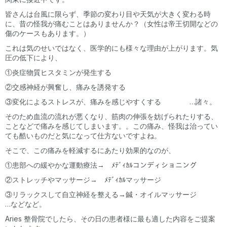
皆さんは台風に限らず、季節の変わり目や天気が大きく変わる時
に、昔の怪我が痛むことはありませんか？（女性は帝王切開などの
傷のケースもあります。）
これは気のせいではなく、医学的にも様々な理由が上がります。気
圧の低下により、
①炎症物質ヒスタミンが発生する
②交感神経が興奮し、痛みを誘発する
③変化によるストレスが、痛みを感じやすくする …諸々。
そのため血流の流れが悪くなり、筋肉の伸張を妨げられたりする、
ことなどで痛みを感じてしまいます。。この痛み、怪我は治ってい
ても酷いものだと気になって仕方ないですよね。
そこで、この痛みを軽減するにあたり効果的なのが、
①患部への緩やかな運動療法→ ﾒﾃﾞｨｶﾙコンディショニング
②ストレッチやマッサージ→ ﾒﾃﾞｨｶﾙマッサージ
③リラックスして自立神経を整える→鍼・オイルマッサージ
…などなど。
Aries 整骨院でしたら、その日の患者様に最も適した内容をご提案