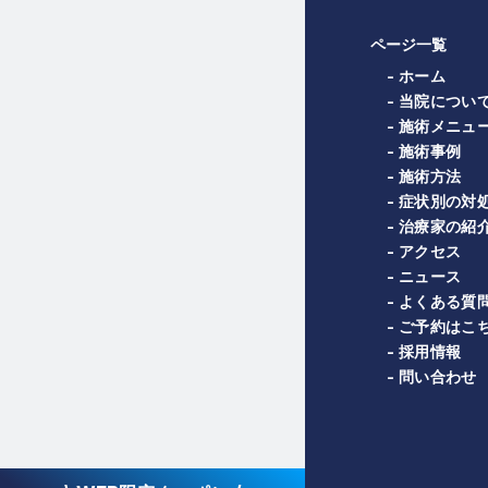
ページ一覧
- ホーム
- 当院につい
- 施術メニュ
- 施術事例
- 施術方法
- 症状別の対
- 治療家の紹
- アクセス
- ニュース
- よくある質
- ご予約はこ
- 採用情報
- 問い合わせ