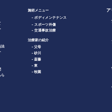
ア
施術メニュー
- ボディメンテナンス
て
- スポーツ外傷
ー
- 交通事故治療
治療家の紹介
処法
- 父母
介
- 砂川
- 斎藤
- 東
問
- 牧園
ちら