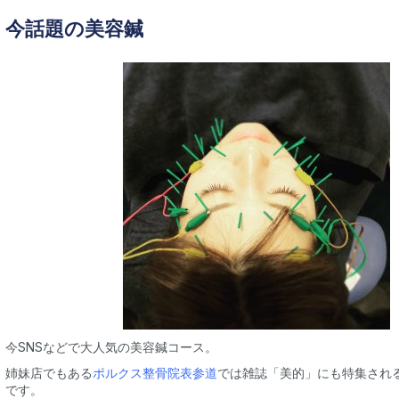
今話題の美容鍼
今SNSなどで大人気の美容鍼コース。
姉妹店でもある
ポルクス整骨院表参道
では雑誌「美的」にも特集され
です。