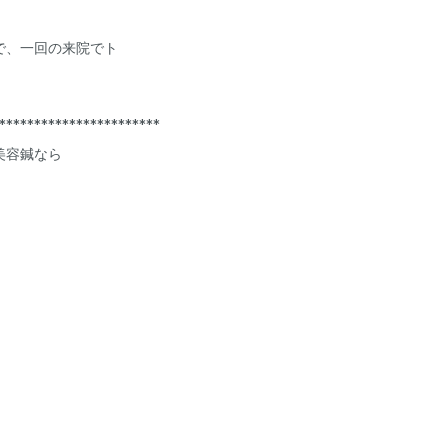
で、一回の来院でト
***********************
美容鍼なら