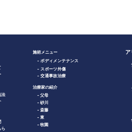
ア
施術メニュー
- ボディメンテナンス
て
- スポーツ外傷
ー
- 交通事故治療
治療家の紹介
処法
- 父母
介
- 砂川
- 斎藤
- 東
問
- 牧園
ちら